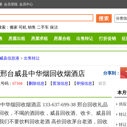
册
会员登陆
会员中心
搜索
：
搬家
司机
销售
二手车
保洁
售
房屋出租
房屋求租
房屋合租
出售转让
打折促销
征
威县信息港
>
出售转让
 邢台威县中华烟回收烟酒店
分享到：
号码：
67104
【
删除信息
】【
置顶信息
】【
举报信息
】
留言
本月
回收烟酒店 133-637-699-38 邢台回收礼品
供应
回收，不喝的酒回收，威县回收酒、收卡、威县回
转让
我们不要饮料回收老酒 高价回收茅台老酒，回收
转让