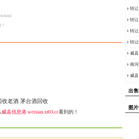
转让
04.html
转让
的！
转让
转让
威县
南河
威县
出售
回收老酒 茅台酒回收
图片
从
威县信息港
weixian.xt03.cc
看到的！