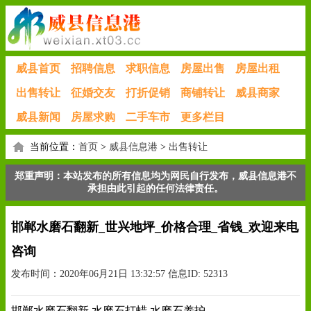
威县首页
招聘信息
求职信息
房屋出售
房屋出租
出售转让
征婚交友
打折促销
商铺转让
威县商家
威县新闻
房屋求购
二手车市
更多栏目
当前位置：
首页
>
威县信息港
>
出售转让
郑重声明：本站发布的所有信息均为网民自行发布，威县信息港不
承担由此引起的任何法律责任。
邯郸水磨石翻新_世兴地坪_价格合理_省钱_欢迎来电
咨询
发布时间：2020年06月21日 13:32:57 信息ID: 52313
邯郸水磨石翻新,水磨石打蜡,水磨石养护